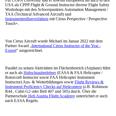
Für COPA University hält er sowohl europaweit als auch in den
USA als CPPP Flight & Ground Instructor diverse Flight Safety
Workshops mit den Schwerpunkten Automation Management /
TAA (Technical Advanced Aircraft) und
Instrumentenflugverfahren
mit Cirrus Perspective / Perspective
Touch+.
Von Cirrus Aircraft wurde Michael im Januar 2022 mit dem
Partner Award „
International Cirrus Instructor of the Year -
Export
“ ausgezeichnet.
Parallel zu seinen Aktivitäten im Flächenbereich (Airplane) führt
er auch als
Hubschrauberlehrer
(EASA & FAA Helicopter /
Rotorcraft Instructor sowie FAA Helicopter Instrument
Instructor) Aus- & Weiterbildungen sowie
Flight Reviews &
Instrument Proficiency Checks auf Helicoptern
(z.B. Robinson
R44 , Cabri G2 oder Bell 407 und 505) durch. Über die
Partnerschule
Heli Austria Flight Academy
unterrichtet er auch
nach EASA Regeln.